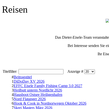
Reisen
Das Dieter-Eisele-Team veranstalte
Bei Interesse senden Sie e
Ihr Eis
Titelfilter
Anzeige #
#
Beitragstitel
1
DiDoDay XV 2026
2
EFFC Eisele Family Fishing Camp 3.0 2027
3
Heilbutt unterm Nordlicht 2026
4
Hausboot Ostsee Heiligenhafen
5
Nord Flatanger 2026
6
Hook & Cook in Nordnorwegen Oktober 2026
7
Skrei Masters März 2026