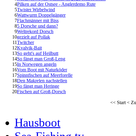
4
Pilken auf der Ostsee - Anglerdemo Rute
5
Twister Wirbelwind
6
Wattwurm Doppelgänger
7
Flachmänner mit Biss
8
5 Dorsche und dann?
9
Weltrekord Dorsch
10
gezielt auf Pollak
11
Twitcher
12
Kvalvik-Bait
13
So geht's auf Heilbutt
14
So fängt man Groß-Leng
15
In Norwegen angeln
16
Vom Boot mit Naturköder
17
Spinnfischen auf Meerforelle
18
Den Makrelen nachstellen
19
So fängt man Heringe
20
Fischen auf Groß-Dorsch
<<
Start
<
Zu
Hausboot