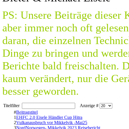
PS: Unsere Beiträge dieser K
aber immer noch oft gelesen
daran, die einzelnen Techni
Dinge zu bringen und werde
Berichte bald freischalten. 
kaum verändert, nur die Ger
besser geworden.
Titelfilter
Anzeige #
#
Beitragstitel
1
EHFC 2.0 Eisele Händler Cup Hitra
2
Vulkanausbruch vor Mikkelvik -Mai25
3
NordNorwegen- Mikkelvik 2023 Reisebericht